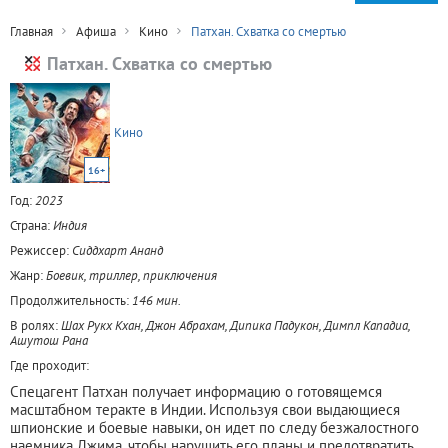
Главная
Афиша
Кино
Патхан. Схватка со смертью
Патхан. Схватка со смертью
Кино
16+
Год:
2023
Страна:
Индия
Режиссер:
Сиддхарт Ананд
Жанр:
Боевик, триллер, приключения
Продолжительность:
146 мин.
В ролях:
Шах Рукх Кхан, Джон Абрахам, Дипика Падукон, Димпл Кападиа,
Ашутош Рана
Где проходит:
Спецагент Патхан получает информацию о готовящемся
масштабном теракте в Индии. Используя свои выдающиеся
шпионские и боевые навыки, он идет по следу безжалостного
наемника Джима, чтобы нарушить его планы и предотвратить