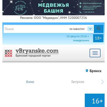
Реклама: ООО "Медведик", ИНН 3200007256
по новостям
10 августа 2026 г.
18+
понедельник
Toggle
navigat
Брянск
Кино
Гастроли
16+