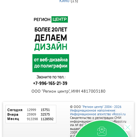
Кино
(13)
ООО "Регион центр", ИНН 4817003180
© ООО
"Регион центр" 2004 - 2026
Информационное наполнение:
Информационное агентство vRossii.ru
Свидетельство о регистрации СМИ
информационного агентства vRossii.ru
ИА № ФС 77‑35502
выдано РОСКОМНАДЗОРом 04 марта
2009г.
И. О. Главного редактора Нарыков А. Н.