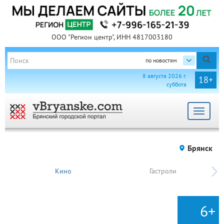
ООО "Регион центр", ИНН 4817003180
по новостям
8 августа 2026 г.
18+
суббота
Toggle
navigat
Брянск
Кино
Гастроли
6+