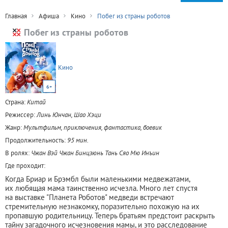
Главная
Афиша
Кино
Побег из страны роботов
Побег из страны роботов
Кино
6+
Страна:
Китай
Режиссер:
Линь Юнчан, Шао Хэци
Жанр:
Мультфильм, приключения, фантастика, боевик
Продолжительность:
95 мин.
В ролях:
Чжан Вэй Чжан Бинцзюнь Тань Сяо Мю Инъин
Где проходит:
Когда Бриар и Брэмбл были маленькими медвежатами,
их любящая мама таинственно исчезла. Много лет спустя
на выставке "Планета Роботов" медведи встречают
стремительную незнакомку, поразительно похожую на их
пропавшую родительницу. Теперь братьям предстоит раскрыть
тайну загадочного исчезновения мамы, и это расследование