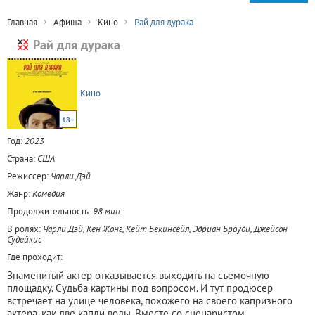
Главная
Афиша
Кино
Рай для дурака
Рай для дурака
Кино
18+
Год:
2023
Страна:
США
Режиссер:
Чарли Дэй
Жанр:
Комедия
Продолжительность:
98 мин.
В ролях:
Чарли Дэй, Кен Жонг, Кейт Бекинсейл, Эдриан Броуди, Джейсон
Судейкис
Где проходит:
Знаменитый актер отказывается выходить на съемочную
площадку. Судьба картины под вопросом. И тут продюсер
встречает на улице человека, похожего на своего капризного
актера, как две капли воды. Вместе со сценаристом