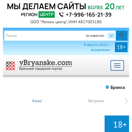
ООО "Регион центр", ИНН 4817003180
по новостям
9 августа 2026 г.
18+
воскресенье
Toggle
navigat
Брянск
Кино
Гастроли
18+