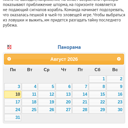
показывают приближение шторма, на горизонте появляется
не подающий сигналов корабль. Команда начинает подозревать,
что оказалась пешкой в чьей-то зловещей игре. Чтобы выбраться
из ловушки и выжить, им придется разгадать тайну последнего
рубежа.
Панорама
Август
2026
Пн
Вт
Ср
Чт
Пт
Сб
Вс
1
2
3
4
5
6
7
8
9
10
11
12
13
14
15
16
17
18
19
20
21
22
23
24
25
26
27
28
29
30
31