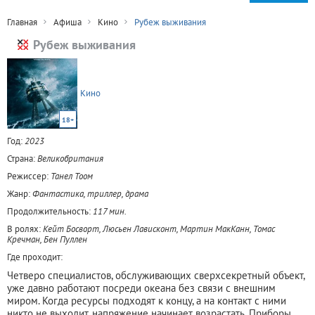
Главная
Афиша
Кино
Рубеж выживания
Рубеж выживания
Кино
18+
Год:
2023
Страна:
Великобритания
Режиссер:
Танел Тоом
Жанр:
Фантастика, триллер, драма
Продолжительность:
117 мин.
В ролях:
Кейт Босворт, Люсьен Лависконт, Мартин МакКанн, Томас
Кречман, Бен Пуллен
Где проходит:
Четверо специалистов, обслуживающих сверхсекретный объект,
уже давно работают посреди океана без связи с внешним
миром. Когда ресурсы подходят к концу, а на контакт с ними
никто не выходит, напряжение начинает возрастать. Приборы