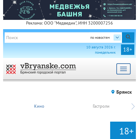
Реклама: ООО "Медведик", ИНН 3200007256
по новостям
10 августа 2026 г.
18+
понедельник
Toggle
navigat
Брянск
Кино
Гастроли
18+