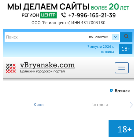
ООО "Регион центр", ИНН 4817003180
по новостям
7 августа 2026 г.
18+
пятница
Toggle
navigat
Брянск
Кино
Гастроли
18+