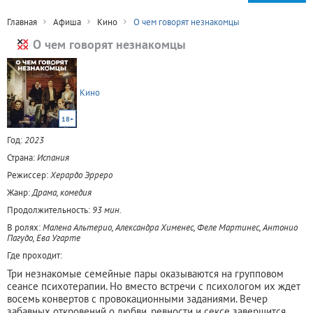
Главная
Афиша
Кино
О чем говорят незнакомцы
О чем говорят незнакомцы
Кино
18+
Год:
2023
Страна:
Испания
Режиссер:
Херардо Эрреро
Жанр:
Драма, комедия
Продолжительность:
93 мин.
В ролях:
Малена Альтерио, Александра Хименес, Феле Мартинес, Антонио
Пагудо, Ева Угарте
Где проходит:
Три незнакомые семейные пары оказываются на групповом
сеансе психотерапии. Но вместо встречи с психологом их ждет
восемь конвертов с провокационными заданиями. Вечер
забавных откровений о любви, ревности и сексе завершится