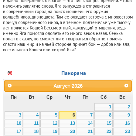
и давно поверженных врагов — это лишь вопрос времени. Чтобы
наложить заклятие снова, Яга вынуждена отправиться
в современный город на поиск мощнейшего оружия
волшебников, дивноцвета. Там ее ожидает встреча с множеством
причуд современного мира, а в темном подземелье уже тысячу
лет прячется Кощей Бессмертный, жаждущий отмщения, ведь
именно Яга помогла одолеть его много веков назад. Сенька
попал в сказку, но сможет ли он вырваться обратно, помочь
спасти наш мир и на чьей стороне примет бой — добра или зла,
всесильного Кощея или хитрой Яги?
Панорама
Август
2026
Пн
Вт
Ср
Чт
Пт
Сб
Вс
1
2
3
4
5
6
7
8
9
10
11
12
13
14
15
16
17
18
19
20
21
22
23