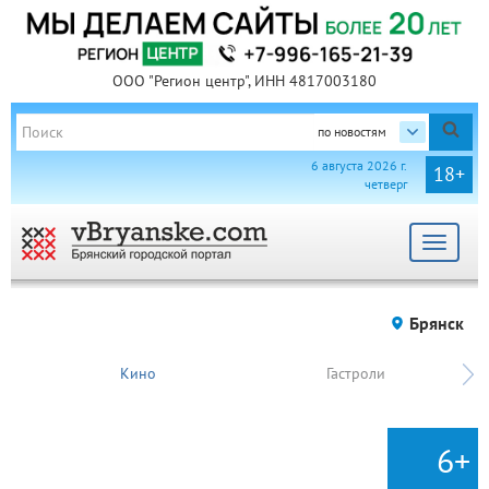
ООО "Регион центр", ИНН 4817003180
по новостям
6 августа 2026 г.
18+
четверг
Toggle
navigat
Брянск
Кино
Гастроли
6+