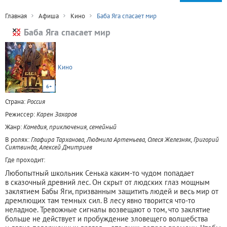
Главная
Афиша
Кино
Баба Яга спасает мир
Баба Яга спасает мир
Кино
6+
Страна:
Россия
Режиссер:
Карен Захаров
Жанр:
Комедия, приключения, семейный
В ролях:
Глафира Тарханова, Людмила Артемьева, Олеся Железняк, Григорий
Сиятвинда, Алексей Дмитриев
Где проходит:
Любопытный школьник Сенька каким-то чудом попадает
в сказочный древний лес. Он скрыт от людских глаз мощным
заклятием Бабы Яги, призванным защитить людей и весь мир от
дремлющих там темных сил. В лесу явно творится что-то
неладное. Тревожные сигналы возвещают о том, что заклятие
больше не действует и пробуждение зловещего волшебства