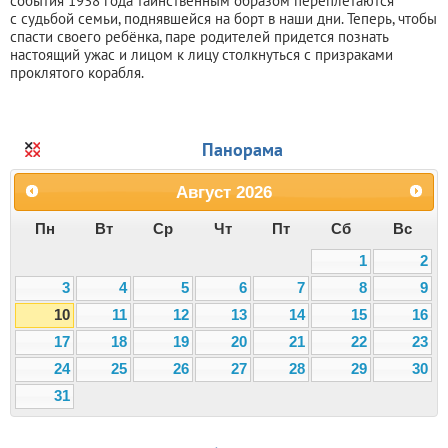
события 1938 года таинственным образом переплетаются
с судьбой семьи, поднявшейся на борт в наши дни. Теперь, чтобы
спасти своего ребёнка, паре родителей придется познать
настоящий ужас и лицом к лицу столкнуться с призраками
проклятого корабля.
Панорама
Август
2026
Пн
Вт
Ср
Чт
Пт
Сб
Вс
1
2
3
4
5
6
7
8
9
10
11
12
13
14
15
16
17
18
19
20
21
22
23
24
25
26
27
28
29
30
31