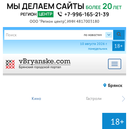
ООО "Регион центр", ИНН 4817003180
по новостям
10 августа 2026 г.
18+
понедельник
Toggle
navigat
Брянск
Кино
Гастроли
18+