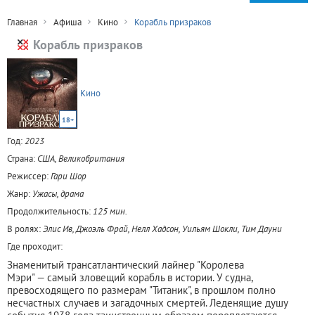
Главная
Афиша
Кино
Корабль призраков
Корабль призраков
Кино
18+
Год:
2023
Страна:
США, Великобритания
Режиссер:
Гари Шор
Жанр:
Ужасы, драма
Продолжительность:
125 мин.
В ролях:
Элис Ив, Джоэль Фрай, Нелл Хадсон, Уильям Шокли, Тим Дауни
Где проходит:
Знаменитый трансатлантический лайнер "Королева
Мэри" — самый зловещий корабль в истории. У судна,
превосходящего по размерам "Титаник", в прошлом полно
несчастных случаев и загадочных смертей. Леденящие душу