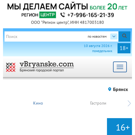
ООО "Регион центр", ИНН 4817003180
по новостям
10 августа 2026 г.
18+
понедельник
Toggle
navigat
Брянск
Кино
Гастроли
16+