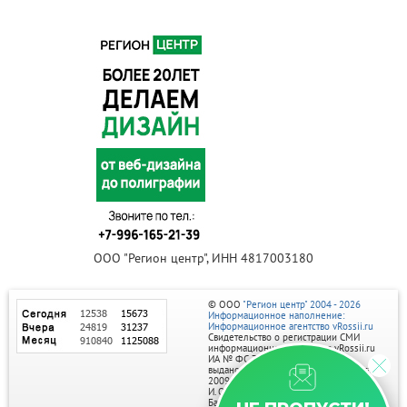
ООО "Регион центр", ИНН 4817003180
© ООО
"Регион центр" 2004 - 2026
Информационное наполнение:
Информационное агентство vRossii.ru
Свидетельство о регистрации СМИ
информационного агентства vRossii.ru
ИА № ФС 77‑35502
выдано РОСКОМНАДЗОРом 04 марта
2009г.
И. О. Главного редактора Нарыков А. Н.
Баннеры на портале размещаются на