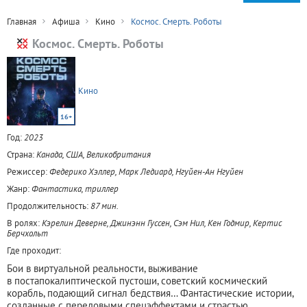
Главная
Афиша
Кино
Космос. Смерть. Роботы
Космос. Смерть. Роботы
Кино
16+
Год:
2023
Страна:
Канада, США, Великобритания
Режиссер:
Федерико Хэллер, Марк Ледиард, Нгуйен-Ан Нгуйен
Жанр:
Фантастика, триллер
Продолжительность:
87 мин.
В ролях:
Кэрелин Деверне, Джинэнн Гуссен, Сэм Нил, Кен Годмир, Кертис
Берчхольт
Где проходит:
Бои в виртуальной реальности, выживание
в постапокалиптической пустоши, советский космический
корабль, подающий сигнал бедствия… Фантастические истории,
созданные с передовыми спецэффектами и страстью.