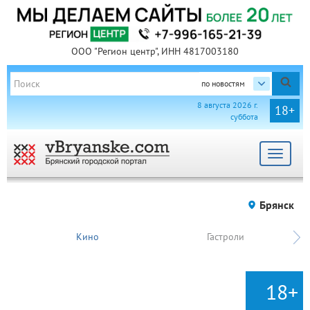
ООО "Регион центр", ИНН 4817003180
по новостям
8 августа 2026 г.
18+
суббота
Toggle
navigat
Брянск
Кино
Гастроли
18+