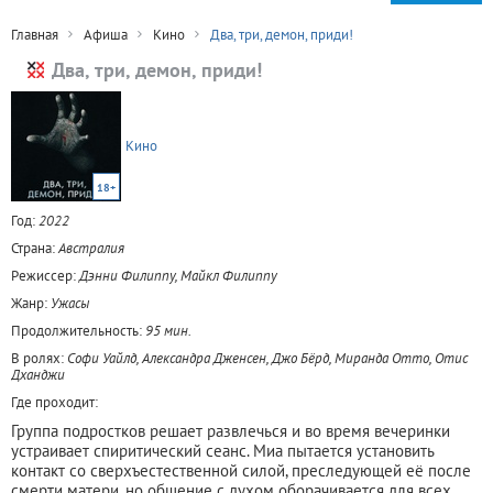
Главная
Афиша
Кино
Два, три, демон, приди!
Два, три, демон, приди!
Кино
18+
Год:
2022
Страна:
Австралия
Режиссер:
Дэнни Филиппу, Майкл Филиппу
Жанр:
Ужасы
Продолжительность:
95 мин.
В ролях:
Софи Уайлд, Александра Дженсен, Джо Бёрд, Миранда Отто, Отис
Дханджи
Где проходит:
Группа подростков решает развлечься и во время вечеринки
устраивает спиритический сеанс. Миа пытается установить
контакт со сверхъестественной силой, преследующей её после
смерти матери, но общение с духом оборачивается для всех