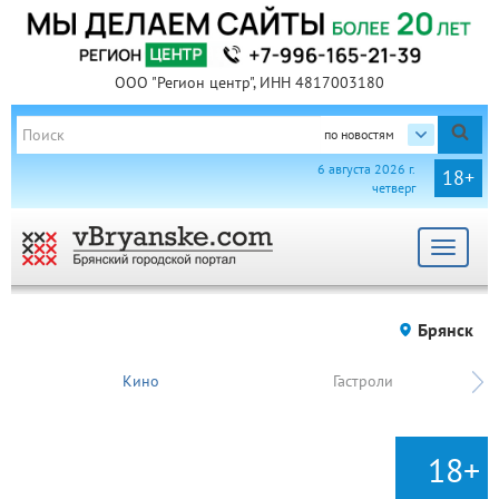
ООО "Регион центр", ИНН 4817003180
по новостям
6 августа 2026 г.
18+
четверг
Toggle
navigat
Брянск
Кино
Гастроли
18+