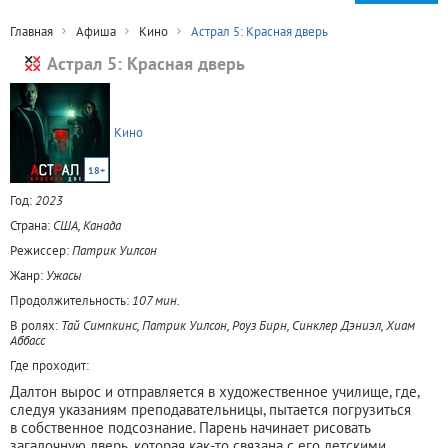
Главная
Афиша
Кино
Астрал 5: Красная дверь
Астрал 5: Красная дверь
Кино
18+
Год:
2023
Страна:
США, Канада
Режиссер:
Патрик Уилсон
Жанр:
Ужасы
Продолжительность:
107 мин.
В ролях:
Тай Симпкинс, Патрик Уилсон, Роуз Бирн, Синклер Дэниэл, Хиам
Аббасс
Где проходит:
Далтон вырос и отправляется в художественное училище, где,
следуя указаниям преподавательницы, пытается погрузиться
в собственное подсознание. Парень начинает рисовать
загадочную дверь, которая как-то связана с его детскими