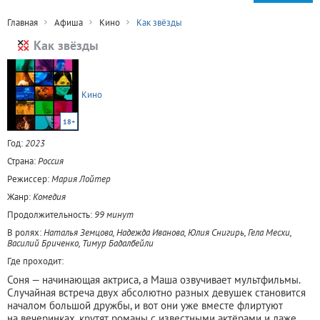
Главная
Афиша
Кино
Как звёзды
Как звёзды
Кино
18+
Год:
2023
Страна:
Россия
Режиссер:
Мария Лойтер
Жанр:
Комедия
Продолжительность:
99 минут
В ролях:
Наталья Земцова, Надежда Иванова, Юлия Снигирь, Гела Месхи,
Василий Бриченко, Тимур Бадалбейли
Где проходит:
Соня — начинающая актриса, а Маша озвучивает мультфильмы.
Случайная встреча двух абсолютно разных девушек становится
началом большой дружбы, и вот они уже вместе флиртуют
на вечеринках, крутят романы с известными актёрами и даже