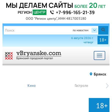
ООО "Регион центр", ИНН 4817003180
по новостям
6 августа 2026 г.
18+
четверг
Toggle
navigat
Брянск
Кино
Гастроли
18+