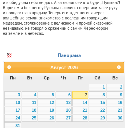
и в обиду она себя не даст. А вызволять ее кто будет, Пушкин?!
Впрочем и без него у Руслана нашлись соперники за ее руку
и полцарства в придачу. Теперь его ждет погоня через
волшебные земли, знакомство с последним говорящим
медведем, столкновение с великаном и прочей сказочной
невидалью, не говоря о сражении с самим Черномором
на земле и в небесах.
Панорама
Август
2026
Пн
Вт
Ср
Чт
Пт
Сб
Вс
1
2
3
4
5
6
7
8
9
10
11
12
13
14
15
16
17
18
19
20
21
22
23
24
25
26
27
28
29
30
31