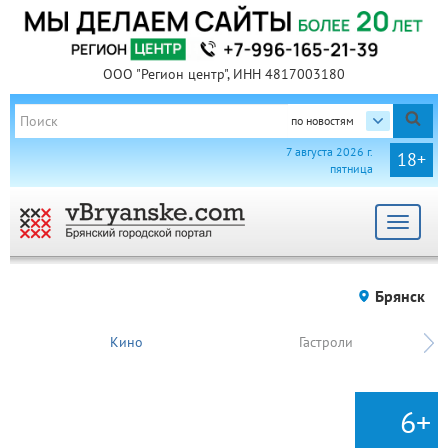
ООО "Регион центр", ИНН 4817003180
по новостям
7 августа 2026 г.
18+
пятница
Toggle
navigat
Брянск
Кино
Гастроли
6+