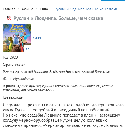
Главная
Афиша
Кино
Руслан и Людмила. Больше, чем сказка
Руслан и Людмила. Больше, чем сказка
Кино
6+
Год:
2023
Страна:
Россия
Режиссер:
Алексей Цицилин, Владимир Николаев, Алексей Замыслов
Жанр:
Мультфильм
В ролях:
Артем Крылов, Ирина Обрезкова, Валентин Морозов, Артем
Казюханов, Александр Быковский
Где проходит:
Людмила — прекрасна и отважна, как подобает дочери великого
князя. Руслан — ее добрый и находчивый возлюбленный.
Но накануне свадьбы Людмила попадает в плен к настоящему
колдуну Черномору, собравшему уже целую коллекцию
сказочных принцесс. «Черноморда» явно не во вкусе Людмилы,