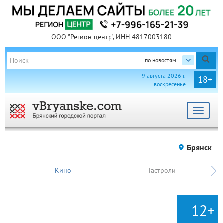
ООО "Регион центр", ИНН 4817003180
по новостям
9 августа 2026 г.
18+
воскресенье
Toggle
navigat
Брянск
Кино
Гастроли
12+