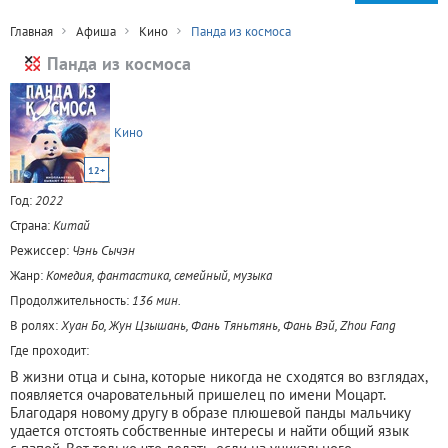
Главная
Афиша
Кино
Панда из космоса
Панда из космоса
Кино
12+
Год:
2022
Страна:
Китай
Режиссер:
Чэнь Сычэн
Жанр:
Комедия, фантастика, семейный, музыка
Продолжительность:
136 мин.
В ролях:
Хуан Бо, Жун Цзышань, Фань Тяньтянь, Фань Вэй, Zhou Fang
Где проходит:
В жизни отца и сына, которые никогда не сходятся во взглядах,
появляется очаровательный пришелец по имени Моцарт.
Благодаря новому другу в образе плюшевой панды мальчику
удается отстоять собственные интересы и найти общий язык