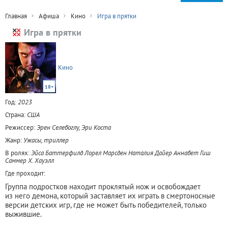
Главная
Афиша
Кино
Игра в прятки
Игра в прятки
Кино
18+
Год:
2023
Страна:
США
Режиссер:
Эрен Селебоглу, Эри Коста
Жанр:
Ужасы, триллер
В ролях:
Эйса Баттерфилд Лорел Марсден Наталия Дайер Аннабет Гиш
Саммер Х. Хауэлл
Где проходит:
Группа подростков находит проклятый нож и освобождает
из него демона, который заставляет их играть в смертоносные
версии детских игр, где не может быть победителей, только
выжившие.