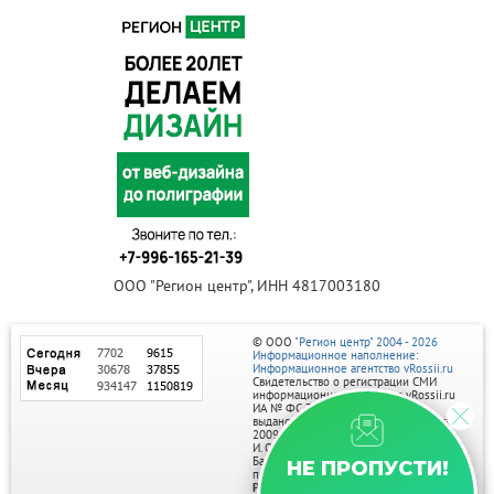
ООО "Регион центр", ИНН 4817003180
© ООО
"Регион центр" 2004 - 2026
Информационное наполнение:
Информационное агентство vRossii.ru
Свидетельство о регистрации СМИ
информационного агентства vRossii.ru
ИА № ФС 77‑35502
выдано РОСКОМНАДЗОРом 04 марта
2009г.
И. О. Главного редактора Нарыков А. Н.
Баннеры на портале размещаются на
НЕ ПРОПУСТИ!
правах рекламы.
Реклама на портале: