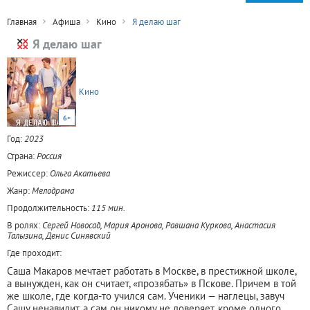
Главная
Афиша
Кино
Я делаю шаг
Я делаю шаг
Кино
6+
Год:
2023
Страна:
Россия
Режиссер:
Ольга Акатьева
Жанр:
Мелодрама
Продолжительность:
115 мин.
В ролях:
Сергей Новосад, Мария Аронова, Равшана Куркова, Анастасия
Талызина, Денис Синявский
Где проходит:
Саша Макаров мечтает работать в Москве, в престижной школе,
а вынужден, как он считает, «прозябать» в Пскове. Причем в той
же школе, где когда-то учился сам. Ученики — наглецы, завуч
Сашу ненавидит, а сам он никому не доверяет, кроме одного