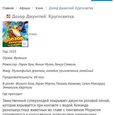
Главная
Афиша
Кино
Дозор Джунглей: Кругосветка
Дозор Джунглей: Кругосветка
Кино
6+
Год:
2023
Страна:
Франция
Режиссер:
Лоран Брю, Янник Мулен, Бенуа Сомвиль
Жанр:
Мультфильм, фэнтези, комедия, приключения, семейный
Продолжительность:
88 мин.
В ролях:
Филипп Бозо, Лоран Морто, Паскаль Касанова, Селин Монсарра,
Эммануэль Кюртиль
Где проходит:
Таинственный суперзлодей покрывает джунгли розовой пеной,
которая взрывается при контакте с водой. Команда
разношерстных животных во главе с пингвином Морисом
отправляется в кругосветное путешествие наперегонки