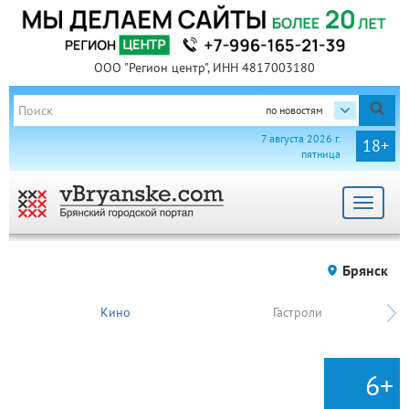
ООО "Регион центр", ИНН 4817003180
по новостям
7 августа 2026 г.
18+
пятница
Toggle
navigat
Брянск
Кино
Гастроли
6+