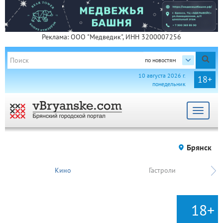
Реклама: ООО "Медведик", ИНН 3200007256
по новостям
10 августа 2026 г.
18+
понедельник
Toggle
navigat
Брянск
Кино
Гастроли
18+