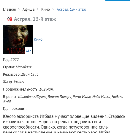
Главная
Афиша
Кино
Астрал. 13-й этаж
Астрал. 13-й этаж
Кино
18+
Год:
2022
Страна:
Малайзия
Режиссер:
Дэйн Сэйд
Жанр:
Ужасы
Продолжительность:
102 мин.
В ролях:
Шахидан Абдулла, Бронт Паларэ, Реми Ишак, Надя Нисса, Набила
Худа
Где проходит:
Юного экзорциста Игбала мучают зловещие видения. Стараясь
избавиться от кошмаров, он решает подавить свои
сверхспособности. Однако, когда потусторонние силы
переходят в наступление и начинают сеять хаос, Игбал