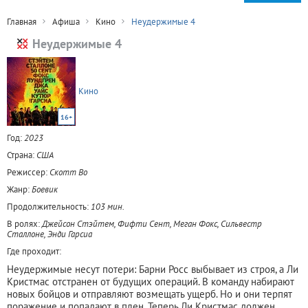
Главная
Афиша
Кино
Неудержимые 4
Неудержимые 4
Кино
16+
Год:
2023
Страна:
США
Режиссер:
Скотт Во
Жанр:
Боевик
Продолжительность:
103 мин.
В ролях:
Джейсон Стэйтем, Фифти Сент, Меган Фокс, Сильвестр
Сталлоне, Энди Гарсиа
Где проходит:
Неудержимые несут потери: Барни Росс выбывает из строя, а Ли
Кристмас отстранен от будущих операций. В команду набирают
новых бойцов и отправляют возмещать ущерб. Но и они терпят
поражение и попадают в плен. Теперь Ли Кристмас должен