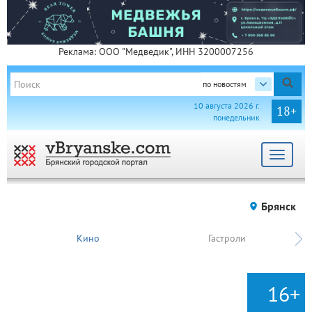
Реклама: ООО "Медведик", ИНН 3200007256
по новостям
10 августа 2026 г.
18+
понедельник
Toggle
navigat
Брянск
Кино
Гастроли
16+