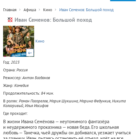
Главная
Афиша
Кино
Иван Семенов: Большой поход
Иван Семенов: Большой поход
Кино
6+
Год:
2023
Страна:
Россия
Режиссер:
Антон Богданов
Жанр:
Комедия
Продолжительность:
84 мин.
В ролях:
Роман Погорелов, Мария Шукшина, Марина Федункив, Никита
Кологривый, Илья Иосифов
Где проходит:
В жизни Ивана Семёнова — неутомимого фантазёра
и неудержимого проказника — новая беда. Его школьная
любовь — Танечка, чьей дружбы он добивался, уезжает учиться
за границу. Иван, пытаясь остановить её отъезд, идёт на все