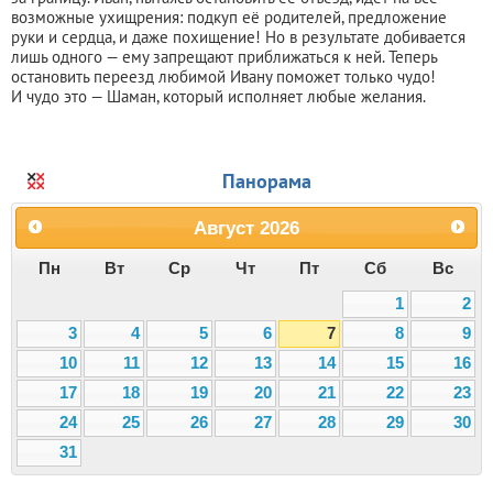
возможные ухищрения: подкуп её родителей, предложение
руки и сердца, и даже похищение! Но в результате добивается
лишь одного — ему запрещают приближаться к ней. Теперь
остановить переезд любимой Ивану поможет только чудо!
И чудо это — Шаман, который исполняет любые желания.
Панорама
Август
2026
Пн
Вт
Ср
Чт
Пт
Сб
Вс
1
2
3
4
5
6
7
8
9
10
11
12
13
14
15
16
17
18
19
20
21
22
23
24
25
26
27
28
29
30
31