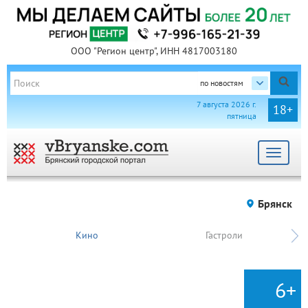
ООО "Регион центр", ИНН 4817003180
по новостям
7 августа 2026 г.
18+
пятница
Toggle
navigat
Брянск
Кино
Гастроли
6+