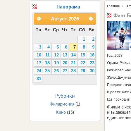
Панорама
Главная
Аф
Финт Б
Август
2026
Пн
Вт
Ср
Чт
Пт
Сб
Вс
1
2
3
4
5
6
7
8
9
10
11
12
13
14
15
16
Год:
2023
Страна:
Россия
17
18
19
20
21
22
23
Режиссер:
Мих
24
25
26
27
28
29
30
Жанр:
Докумен
31
Продолжитель
В ролях:
Влад 
Рубрики
Где проходит:
Филармония
(1)
Фильм в чес
Кино
(13)
и выдающего
единственны