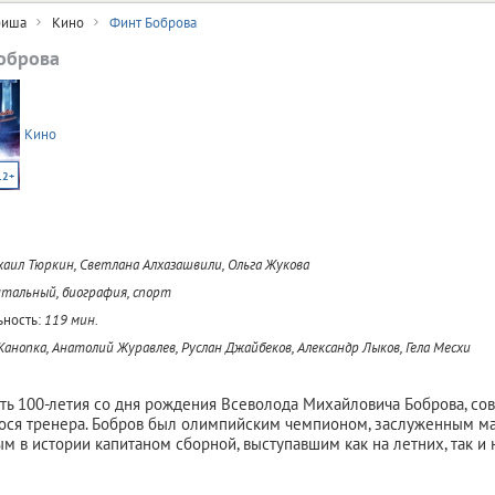
иша
Кино
Финт Боброва
оброва
Кино
12+
аил Тюркин, Светлана Алхазашвили, Ольга Жукова
тальный, биография, спорт
ность:
119 мин.
Канопка, Анатолий Журавлев, Руслан Джайбеков, Александр Лыков, Гела Месхи
ть 100-летия со дня рождения Всеволода Михайловича Боброва, сов
ся тренера. Бобров был олимпийским чемпионом, заслуженным мас
м в истории капитаном сборной, выступавшим как на летних, так и