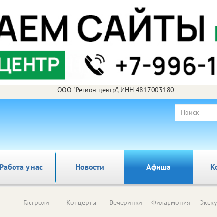
ООО "Регион центр", ИНН 4817003180
Работа у нас
Новости
Афиша
К
Гастроли
Концерты
Вечеринки
Филармония
Экск