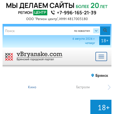
ООО "Регион центр", ИНН 4817003180
по новостям
6 августа 2026 г.
18+
четверг
Toggle
navigat
Брянск
Кино
Гастроли
18+