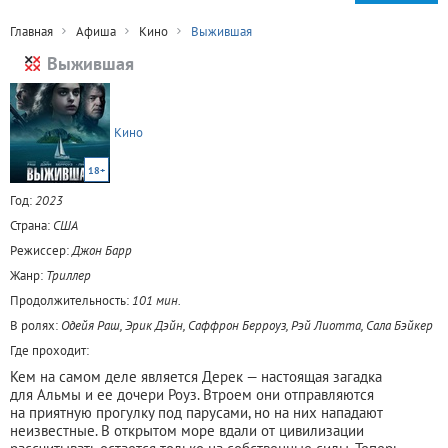
Главная
Афиша
Кино
Выжившая
Выжившая
Кино
18+
Год:
2023
Страна:
США
Режиссер:
Джон Барр
Жанр:
Триллер
Продолжительность:
101 мин.
В ролях:
Одейя Раш, Эрик Дэйн, Саффрон Берроуз, Рэй Лиотта, Сала Бэйкер
Где проходит:
Кем на самом деле является Дерек — настоящая загадка
для Альмы и ее дочери Роуз. Втроем они отправляются
на приятную прогулку под парусами, но на них нападают
неизвестные. В открытом море вдали от цивилизации