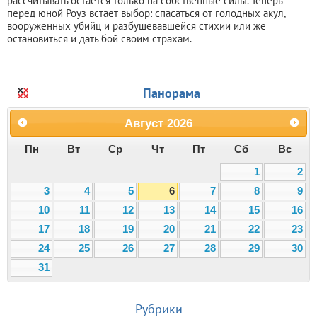
рассчитывать остается только на собственные силы. Теперь
перед юной Роуз встает выбор: спасаться от голодных акул,
вооруженных убийц и разбушевавшейся стихии или же
остановиться и дать бой своим страхам.
Панорама
Август
2026
Пн
Вт
Ср
Чт
Пт
Сб
Вс
1
2
3
4
5
6
7
8
9
10
11
12
13
14
15
16
17
18
19
20
21
22
23
24
25
26
27
28
29
30
31
Рубрики