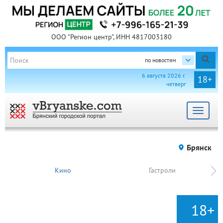
ООО "Регион центр", ИНН 4817003180
по новостям
6 августа 2026 г.
18+
четверг
Toggle
navigat
Брянск
Кино
Гастроли
18+