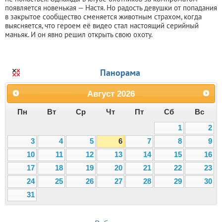
появляется новенькая — Настя. Но радость девушки от попадания
в закрытое сообщество сменяется животным страхом, когда
выясняется, что героем её видео стал настоящий серийный
маньяк. И он явно решил открыть свою охоту.
Панорама
Август
2026
Пн
Вт
Ср
Чт
Пт
Сб
Вс
1
2
3
4
5
6
7
8
9
10
11
12
13
14
15
16
17
18
19
20
21
22
23
24
25
26
27
28
29
30
31