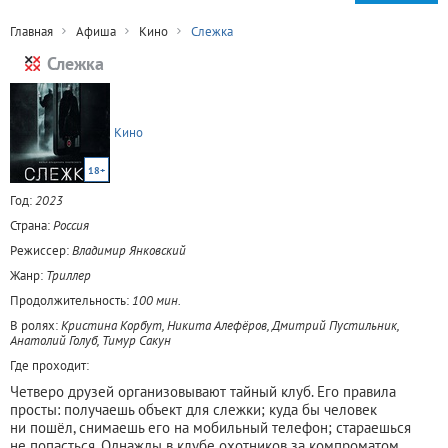
Главная
Афиша
Кино
Слежка
Слежка
Кино
18+
Год:
2023
Страна:
Россия
Режиссер:
Владимир Янковский
Жанр:
Триллер
Продолжительность:
100 мин.
В ролях:
Кристина Корбут, Никита Алефёров, Дмитрий Пустильник,
Анатолий Голуб, Тимур Сакун
Где проходит:
Четверо друзей организовывают тайный клуб. Его правила
просты: получаешь объект для слежки; куда бы человек
ни пошёл, снимаешь его на мобильный телефон; стараешься
не попасться. Однажды в клубе охотников за компроматом