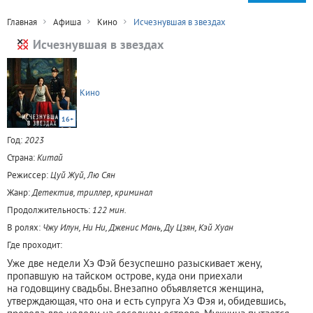
Главная
Афиша
Кино
Исчезнувшая в звездах
Исчезнувшая в звездах
Кино
16+
Год:
2023
Страна:
Китай
Режиссер:
Цуй Жуй, Лю Сян
Жанр:
Детектив, триллер, криминал
Продолжительность:
122 мин.
В ролях:
Чжу Илун, Ни Ни, Дженис Мань, Ду Цзян, Кэй Хуан
Где проходит:
Уже две недели Хэ Фэй безуспешно разыскивает жену,
пропавшую на тайском острове, куда они приехали
на годовщину свадьбы. Внезапно объявляется женщина,
утверждающая, что она и есть супруга Хэ Фэя и, обидевшись,