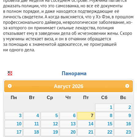
провела две недели на соседнем острове. Мужчина пытается
доказать полиции, что это самозванка, но все её документы
в полном порядке, и даже находятся подтверждающие её
личность свидетели. А когда выясняется, что у Хэ Фэя, в прошлом
профессионального дайвера, неврологическое заболевание, из-
за которого он принимает сильные лекарства, полиция
отказывает ему в заведении дела об исчезновении жены. Скоро
у мужчины истекает виза, и он в отчаянии обращается
за помощью к знаменитой адвокатессе, не проигравшей
ни одного дела.
Панорама
Август
2026
Пн
Вт
Ср
Чт
Пт
Сб
Вс
1
2
3
4
5
6
7
8
9
10
11
12
13
14
15
16
17
18
19
20
21
22
23