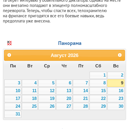
та берет интервью у обаятельного диктатора. Однако на месте
они внезапно попадают в эпицентр полномасштабного
переворота. Теперь, чтобы спасти всех, телохранителю
на фрилансе пригодятся все его боевые навыки, ведь
предоплата уже внесена.
Панорама
Август
2026
Пн
Вт
Ср
Чт
Пт
Сб
Вс
1
2
3
4
5
6
7
8
9
10
11
12
13
14
15
16
17
18
19
20
21
22
23
24
25
26
27
28
29
30
31