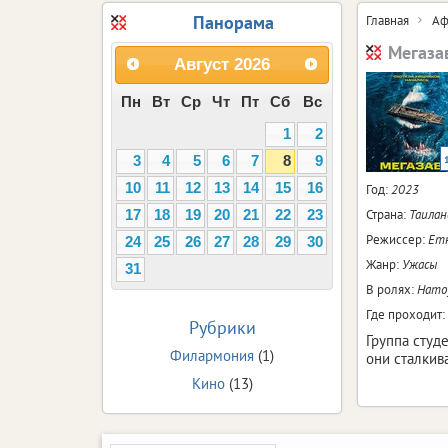
Панорама
Главная
Аф
Мегаза
Август
2026
Пн
Вт
Ср
Чт
Пт
Сб
Вс
1
2
3
4
5
6
7
8
9
10
11
12
13
14
15
16
Год:
2023
Страна:
Таилан
17
18
19
20
21
22
23
Режиссер:
Етн
24
25
26
27
28
29
30
Жанр:
Ужасы
31
В ролях:
Нато
Где проходит:
Рубрики
Группа студ
Филармония
(1)
они сталки
Кино
(13)