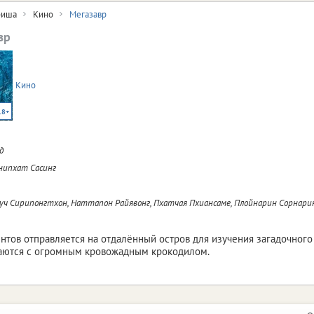
иша
Кино
Мегазавр
вр
Кино
18+
д
ипхат Сасинг
уч Сирипонгтхон, Наттапон Райявонг, Пхатчая Пхиансаме, Плойнарин Сорнари
ентов отправляется на отдалённый остров для изучения загадочного
ваются с огромным кровожадным крокодилом.