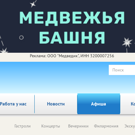
Реклама: ООО "Медведик", ИНН 3200007256
Работа у нас
Новости
Афиша
К
Гастроли
Концерты
Вечеринки
Филармония
Экск