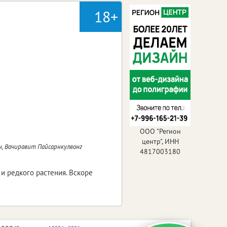
18+
ООО "Регион
центр", ИНН
н, Вачиравит Пайсарнкулвонг
4817003180
 и редкого растения. Вскоре