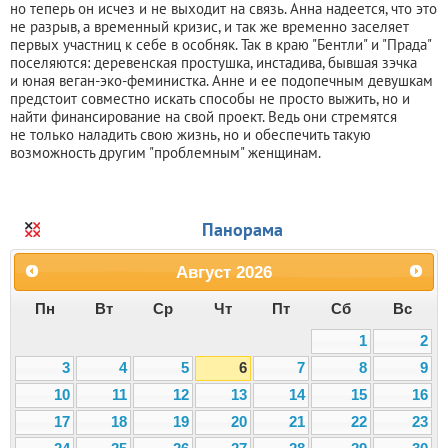
но теперь он исчез и не выходит на связь. Анна надеется, что это
не разрыв, а временный кризис, и так же временно заселяет
первых участниц к себе в особняк. Так в краю "Бентли" и "Прада"
поселяются: деревенская простушка, инстадива, бывшая зэчка
и юная веган-эко-феминистка. Анне и ее подопечным девушкам
предстоит совместно искать способы не просто выжить, но и
найти финансирование на свой проект. Ведь они стремятся
не только наладить свою жизнь, но и обеспечить такую
возможность другим "проблемным" женщинам.
Панорама
Август
2026
Пн
Вт
Ср
Чт
Пт
Сб
Вс
1
2
3
4
5
6
7
8
9
10
11
12
13
14
15
16
17
18
19
20
21
22
23