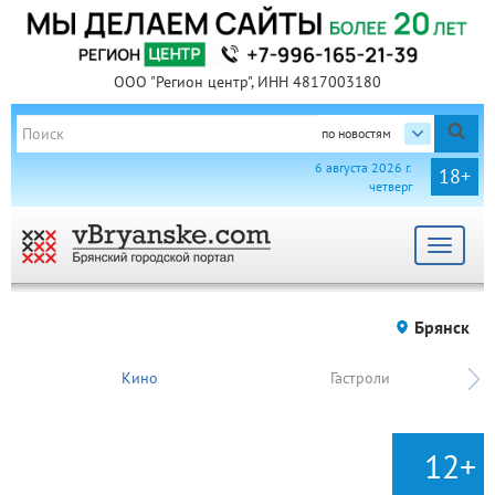
ООО "Регион центр", ИНН 4817003180
по новостям
6 августа 2026 г.
18+
четверг
Toggle
navigat
Брянск
Кино
Гастроли
12+