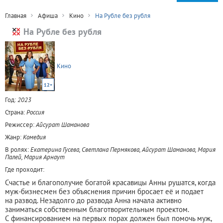
Главная
Афиша
Кино
На Рубле без рубля
На Рубле без рубля
Кино
12+
Год:
2023
Страна:
Россия
Режиссер:
Айсурат Шаманова
Жанр:
Комедия
В ролях:
Екатерина Гусева, Светлана Пермякова, Айсурат Шаманова, Мария
Палей, Мария Арнаут
Где проходит:
Счастье и благополучие богатой красавицы Анны рушатся, когда
муж-бизнесмен без объяснения причин бросает её и подает
на развод. Незадолго до развода Анна начала активно
заниматься собственным благотворительным проектом.
С финансированием на первых порах должен был помочь муж,