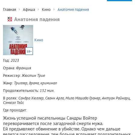
Главная
Афиша
Кино
Анатомия падения
Анатомия падения
Кино
18+
Год:
2023
Страна:
Франция
Режиссер:
Жюстин Трие
Жанр:
Триллер, драма, криминал
Продолжительность:
152 мин.
В ролях:
Сандра Хюллер, Сванн Арло, Мило Машадо Гранер, Антуан Райнарц,
Сэмюэл Тейс
Где проходит:
Жизнь успешной писательницы Сандры Войтер
переворачивается после загадочной смерти мужа.
Ей предъявляют обвинение в убийстве. Однако чем дальше
ведется расследование, тем больше всплывает подозрительных