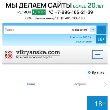
ООО "Регион центр", ИНН 4817003180
по новостям
9 августа 2026 г.
18+
воскресенье
Toggle
navigat
Брянск
Кино
Гастроли
18+