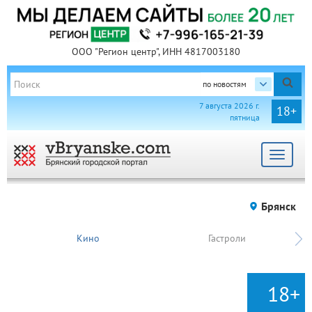
ООО "Регион центр", ИНН 4817003180
по новостям
7 августа 2026 г.
18+
пятница
Toggle
navigat
Брянск
Кино
Гастроли
18+