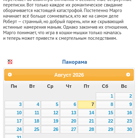
переписки. Вот только каждое их романтическое свидание
оборачивается настоящей катастрофой. Постепенно Марго
начинает всё больше сомневаться, кто же на самом деле
Роберт — странный, но добрый парень, или же скрывающий
истинные намерения маньяк. Однако закончив их отношения,
Марго понимает, что игра в кошки-мышки только началась
и теперь может привести к смертельным последствиям.
Панорама
Август
2026
Пн
Вт
Ср
Чт
Пт
Сб
Вс
1
2
3
4
5
6
7
8
9
10
11
12
13
14
15
16
17
18
19
20
21
22
23
24
25
26
27
28
29
30
31