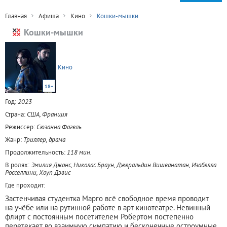
Главная
Афиша
Кино
Кошки-мышки
Кошки-мышки
Кино
18+
Год:
2023
Страна:
США, Франция
Режиссер:
Сюзанна Фогель
Жанр:
Триллер, драма
Продолжительность:
118 мин.
В ролях:
Эмилия Джонс, Николас Браун, Джеральдин Вишванатан, Изабелла
Росселлини, Хоуп Дэвис
Где проходит:
Застенчивая студентка Марго всё свободное время проводит
на учёбе или на рутинной работе в арт-кинотеатре. Невинный
флирт с постоянным посетителем Робертом постепенно
перетекает во взаимную симпатию и бесконечные остроумные