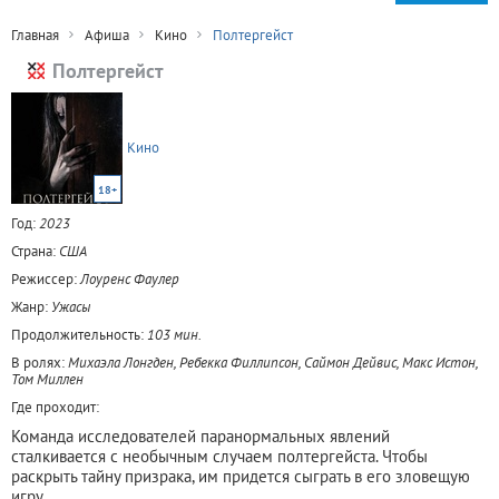
Главная
Афиша
Кино
Полтергейст
Полтергейст
Кино
18+
Год:
2023
Страна:
США
Режиссер:
Лоуренс Фаулер
Жанр:
Ужасы
Продолжительность:
103 мин.
В ролях:
Михаэла Лонгден, Ребекка Филлипсон, Саймон Дейвис, Макс Истон,
Том Миллен
Где проходит:
Команда исследователей паранормальных явлений
сталкивается с необычным случаем полтергейста. Чтобы
раскрыть тайну призрака, им придется сыграть в его зловещую
игру.