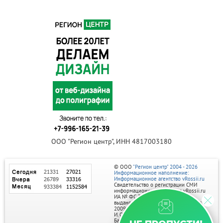
ООО "Регион центр", ИНН 4817003180
© ООО
"Регион центр" 2004 - 2026
Информационное наполнение:
Информационное агентство vRossii.ru
Свидетельство о регистрации СМИ
информационного агентства vRossii.ru
ИА № ФС 77‑35502
выдано РОСКОМНАДЗОРом 04 марта
2009г.
И. О. Главного редактора Нарыков А. Н.
Баннеры на портале размещаются на