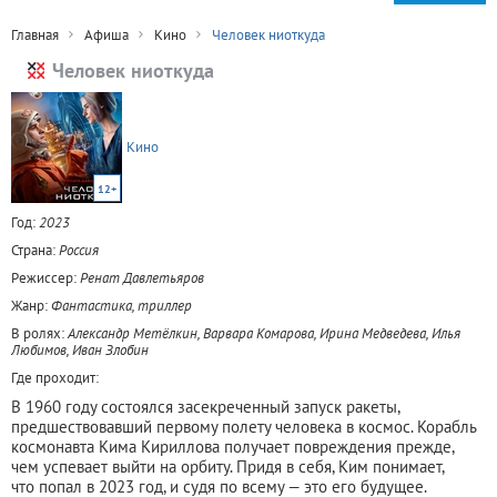
Главная
Афиша
Кино
Человек ниоткуда
Человек ниоткуда
Кино
12+
Год:
2023
Страна:
Россия
Режиссер:
Ренат Давлетьяров
Жанр:
Фантастика, триллер
В ролях:
Александр Метёлкин, Варвара Комарова, Ирина Медведева, Илья
Любимов, Иван Злобин
Где проходит:
В 1960 году состоялся засекреченный запуск ракеты,
предшествовавший первому полету человека в космос. Корабль
космонавта Кима Кириллова получает повреждения прежде,
чем успевает выйти на орбиту. Придя в себя, Ким понимает,
что попал в 2023 год, и судя по всему — это его будущее.