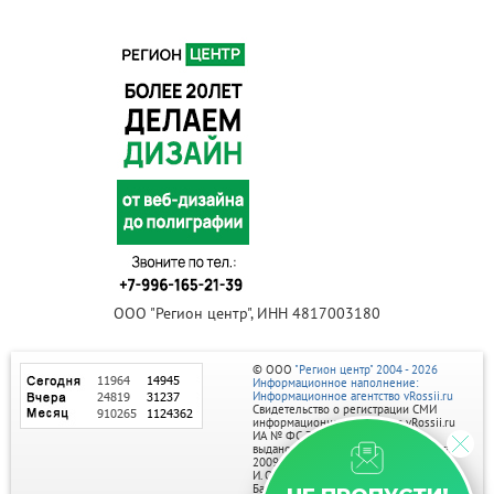
ООО "Регион центр", ИНН 4817003180
© ООО
"Регион центр" 2004 - 2026
Информационное наполнение:
Информационное агентство vRossii.ru
Свидетельство о регистрации СМИ
информационного агентства vRossii.ru
ИА № ФС 77‑35502
выдано РОСКОМНАДЗОРом 04 марта
2009г.
И. О. Главного редактора Нарыков А. Н.
Баннеры на портале размещаются на