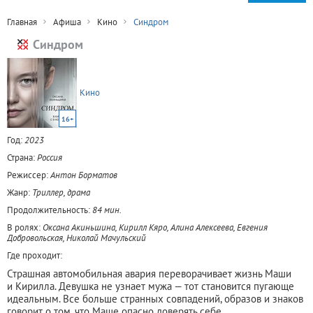
Главная
Афиша
Кино
Синдром
Синдром
Кино
16+
Год:
2023
Страна:
Россия
Режиссер:
Антон Борматов
Жанр:
Триллер, драма
Продолжительность:
84 мин.
В ролях:
Оксана Акиньшина, Кирилл Кяро, Алина Алексеева, Евгения
Добровольская, Николай Мачульский
Где проходит:
Страшная автомобильная авария переворачивает жизнь Маши
и Кирилла. Девушка не узнает мужа — тот становится пугающе
идеальным. Все больше странных совпадений, образов и знаков
говорит о том, что Маше опасно доверять себе.