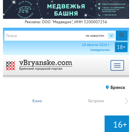
Реклама: ООО "Медведик", ИНН 3200007256
по новостям
10 августа 2026 г.
18+
понедельник
Toggle
navigat
Брянск
Кино
Гастроли
16+