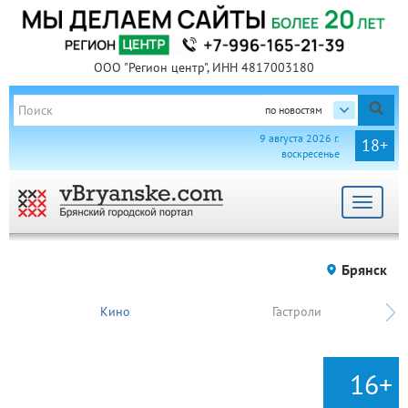
ООО "Регион центр", ИНН 4817003180
по новостям
9 августа 2026 г.
18+
воскресенье
Toggle
navigat
Брянск
Кино
Гастроли
16+