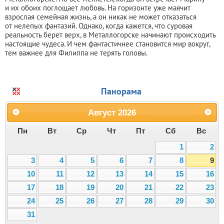
и их обоих поглощает любовь. На горизонте уже маячит
взрослая семейная жизнь, а он никак не может отказаться
от нелепых фантазий. Однако, когда кажется, что суровая
реальность берет верх, в Металлогорске начинают происходить
настоящие чудеса. И чем фантастичнее становится мир вокруг,
тем важнее для Филиппа не терять головы.
Панорама
Август
2026
Пн
Вт
Ср
Чт
Пт
Сб
Вс
1
2
3
4
5
6
7
8
9
10
11
12
13
14
15
16
17
18
19
20
21
22
23
24
25
26
27
28
29
30
31