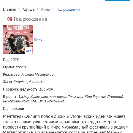
Главная
Афиша
Кино
Год рождения
Год рождения
Кино
16+
Год:
2023
Страна:
Россия
Режиссер:
Михаил Местецкий
Жанр:
Комедия, фэнтези
Продолжительность:
105 мин.
В ролях:
Эльдар Калимулин, Анастасия Талызина, Юра Борисов, Дмитрий
Быковский-Ромашов, Юлия Ромашина
Где проходит:
Мечтатель Филипп полон диких и утопических идей. Он живёт
только своими увлечениями и, например, твёрдо намерен
провести крупнейший в мире музыкальный фестиваль в родном
Металлогорске. Но всё меняется, когда он встречает Марину