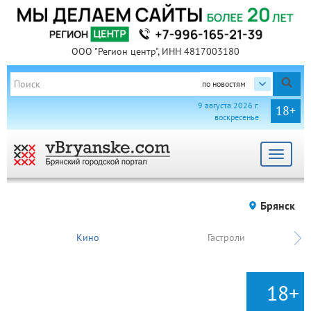
ООО "Регион центр", ИНН 4817003180
по новостям
9 августа 2026 г.
18+
воскресенье
Toggle
navigat
Брянск
Кино
Гастроли
18+