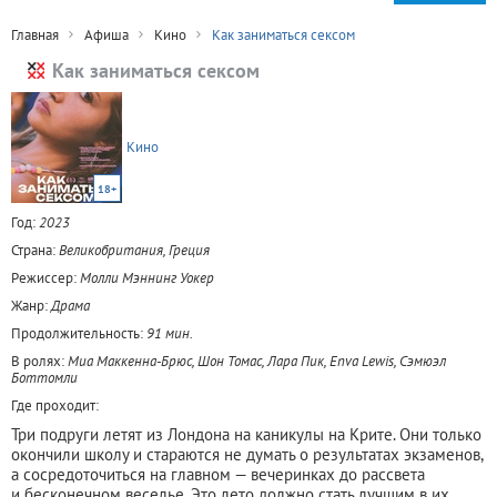
Главная
Афиша
Кино
Как заниматься сексом
Как заниматься сексом
Кино
18+
Год:
2023
Страна:
Великобритания, Греция
Режиссер:
Молли Мэннинг Уокер
Жанр:
Драма
Продолжительность:
91 мин.
В ролях:
Миа Маккенна-Брюс, Шон Томас, Лара Пик, Enva Lewis, Сэмюэл
Боттомли
Где проходит:
Три подруги летят из Лондона на каникулы на Крите. Они только
окончили школу и стараются не думать о результатах экзаменов,
а сосредоточиться на главном — вечеринках до рассвета
и бесконечном веселье. Это лето должно стать лучшим в их