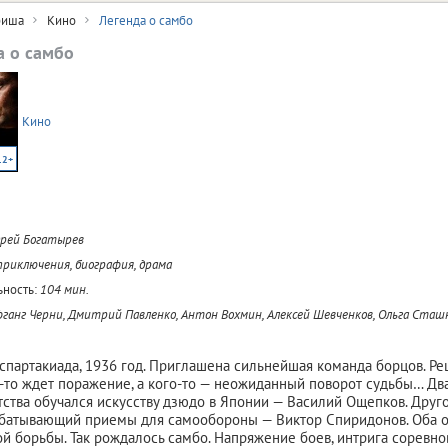
иша
Кино
Легенда о самбо
а о самбо
Кино
12+
рей Богатырев
приключения, биография, драма
ность:
104 мин.
ганг Черни, Дмитрий Павленко, Антон Вохмин, Алексей Шевченков, Ольга Сташ
спартакиада, 1936 год. Приглашена сильнейшая команда борцов. Р
о-то ждет поражение, а кого-то — неожиданный поворот судьбы… Два
тства обучался искусству дзюдо в Японии — Василий Ощепков. Дру
рабатывающий приемы для самообороны — Виктор Спиридонов. Оба 
й борьбы. Так рождалось самбо. Напряжение боев, интрига соревно