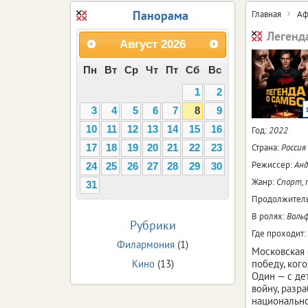
Панорама
Главная
Аф
Легенд
Август
2026
Пн
Вт
Ср
Чт
Пт
Сб
Вс
1
2
3
4
5
6
7
8
9
10
11
12
13
14
15
16
Год:
2022
Страна:
Россия
17
18
19
20
21
22
23
Режиссер:
Анд
24
25
26
27
28
29
30
Жанр:
Спорт, 
31
Продолжитель
В ролях:
Вольф
Рубрики
Где проходит:
Филармония
(1)
Московская 
Кино
(13)
победу, ког
Один — с де
войну, раз
национально