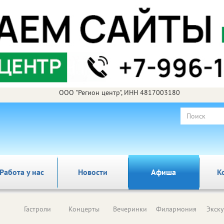
ООО "Регион центр", ИНН 4817003180
Работа у нас
Новости
Афиша
К
Гастроли
Концерты
Вечеринки
Филармония
Экск