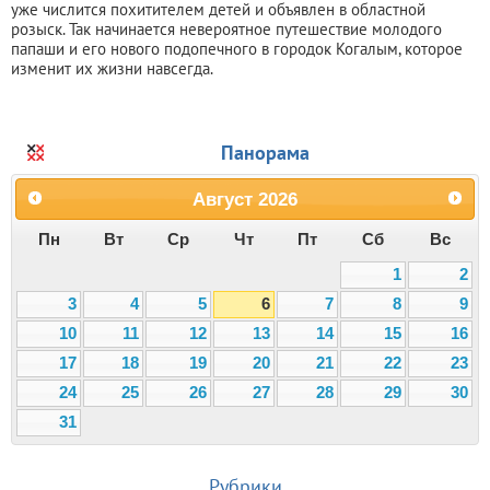
уже числится похитителем детей и объявлен в областной
розыск. Так начинается невероятное путешествие молодого
папаши и его нового подопечного в городок Когалым, которое
изменит их жизни навсегда.
Панорама
Август
2026
Пн
Вт
Ср
Чт
Пт
Сб
Вс
1
2
3
4
5
6
7
8
9
10
11
12
13
14
15
16
17
18
19
20
21
22
23
24
25
26
27
28
29
30
31
Рубрики