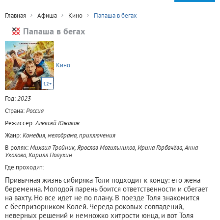
Главная
Афиша
Кино
Папаша в бегах
Папаша в бегах
Кино
12+
Год:
2023
Страна:
Россия
Режиссер:
Алексей Южаков
Жанр:
Комедия, мелодрама, приключения
В ролях:
Михаил Тройник, Ярослав Могильников, Ирина Горбачёва, Анна
Уколова, Кирилл Полухин
Где проходит:
Привычная жизнь сибиряка Толи подходит к концу: его жена
беременна. Молодой парень боится ответственности и сбегает
на вахту. Но все идет не по плану. В поезде Толя знакомится
с беспризорником Колей. Череда роковых совпадений,
неверных решений и немножко хитрости юнца, и вот Толя