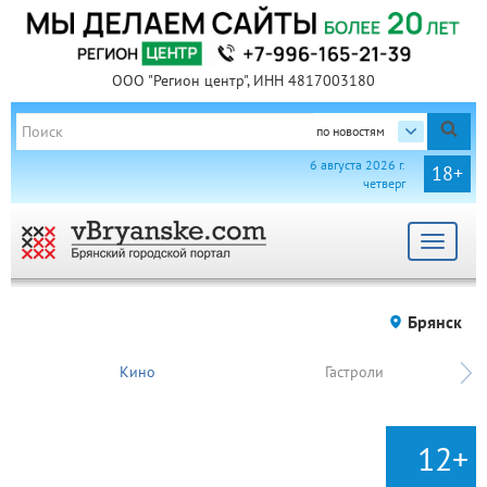
ООО "Регион центр", ИНН 4817003180
по новостям
6 августа 2026 г.
18+
четверг
Toggle
navigat
Брянск
Кино
Гастроли
12+