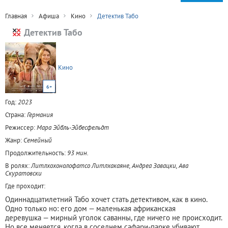
Главная
Афиша
Кино
Детектив Табо
Детектив Табо
Кино
6+
Год:
2023
Страна:
Германия
Режиссер:
Мара Эйбль-Эйбесфельдт
Жанр:
Семейный
Продолжительность:
93 мин.
В ролях:
Литлхохонолофатсо Литлхакаяне, Андреа Завацки, Ава
Скуратовски
Где проходит:
Одиннадцатилетний Табо хочет стать детективом, как в кино.
Одно только но: его дом — маленькая африканская
деревушка — мирный уголок саванны, где ничего не происходит.
Но все меняется, когда в соседнем сафари-парке убивают