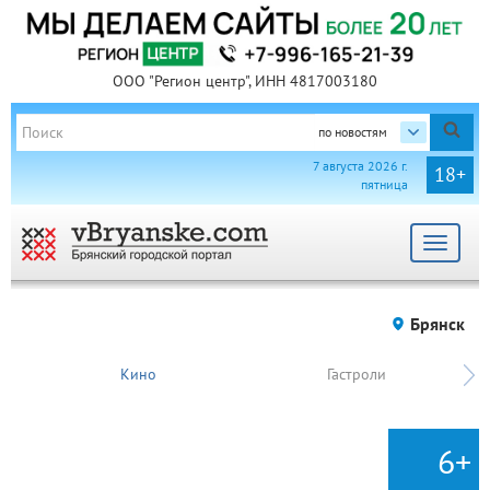
ООО "Регион центр", ИНН 4817003180
по новостям
7 августа 2026 г.
18+
пятница
Toggle
navigat
Брянск
Кино
Гастроли
6+