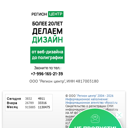
ООО "Регион центр", ИНН 4817003180
© ООО
"Регион центр" 2004 - 2026
Информационное наполнение:
Информационное агентство vRossii.ru
Свидетельство о регистрации СМИ
информационного агентства vRossii.ru
ИА № ФС 77‑35502
выдано РОСКОМНАДЗОРом 04 марта
2009г.
И. О. Главного редактора Нарыков А. Н.
Баннеры на портале размещаются на