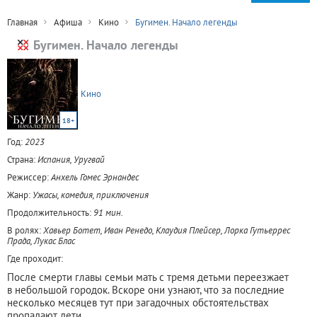
Главная
Афиша
Кино
Бугимен. Начало легенды
Бугимен. Начало легенды
Кино
18+
Год:
2023
Страна:
Испания, Уругвай
Режиссер:
Анхель Гомес Эрнандес
Жанр:
Ужасы, комедия, приключения
Продолжительность:
91 мин.
В ролях:
Хавьер Ботет, Иван Ренедо, Клаудия Плейсер, Лорка Гутьеррес
Прада, Лукас Блас
Где проходит:
После смерти главы семьи мать с тремя детьми переезжает
в небольшой городок. Вскоре они узнают, что за последние
несколько месяцев тут при загадочных обстоятельствах
пропадают дети.