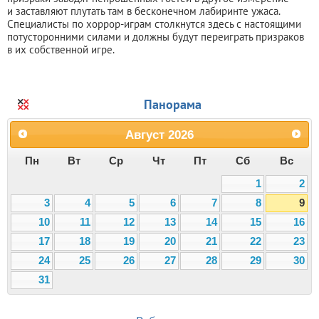
и заставляют плутать там в бесконечном лабиринте ужаса.
Специалисты по хоррор-играм столкнутся здесь с настоящими
потусторонними силами и должны будут переиграть призраков
в их собственной игре.
Панорама
Август
2026
Пн
Вт
Ср
Чт
Пт
Сб
Вс
1
2
3
4
5
6
7
8
9
10
11
12
13
14
15
16
17
18
19
20
21
22
23
24
25
26
27
28
29
30
31