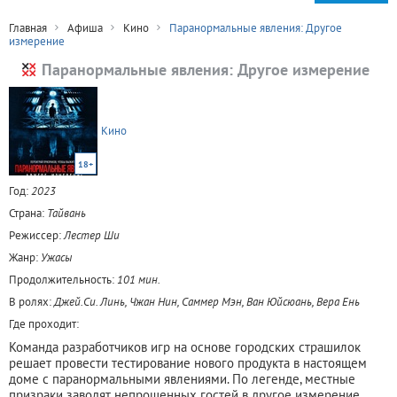
Главная
Афиша
Кино
Паранормальные явления: Другое
измерение
Паранормальные явления: Другое измерение
Кино
18+
Год:
2023
Страна:
Тайвань
Режиссер:
Лестер Ши
Жанр:
Ужасы
Продолжительность:
101 мин.
В ролях:
Джей.Си. Линь, Чжан Нин, Саммер Мэн, Ван Юйсюань, Вера Ень
Где проходит:
Команда разработчиков игр на основе городских страшилок
решает провести тестирование нового продукта в настоящем
доме с паранормальными явлениями. По легенде, местные
призраки заводят непрошенных гостей в другое измерение