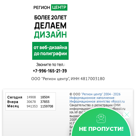
ООО "Регион центр", ИНН 4817003180
© ООО
"Регион центр" 2004 - 2026
Информационное наполнение:
Информационное агентство vRossii.ru
Свидетельство о регистрации СМИ
информационного агентства vRossii.ru
ИА № ФС 77‑35502
выдано РОСКОМНАДЗОРом 04 марта
2009г.
И. О. Главного редактора Нарыков А. Н.
Баннеры на портале размещаются на
НЕ ПРОПУСТИ!
правах рекламы.
Реклама на портале: