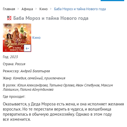
Главная
Афиша
Кино
Баба Мороз и тайна Нового года
Баба Мороз и тайна Нового года
Кино
6+
Год:
2023
Страна:
Россия
Режиссер:
Андрей Богатырев
Жанр:
Комедия, семейный, приключения
В ролях:
Юлия Александрова, Татьяна Орлова, Иван Стебунов, Максим
Лагашкин, Полина Айнутдинова
Где проходит:
Оказывается, у Деда Мороза есть жена, и она исполняет желания
взрослых. Но те перестали верить в чудеса, и волшебница
превратилась в обычную домохозяйку. Однако в этом году
все изменится.