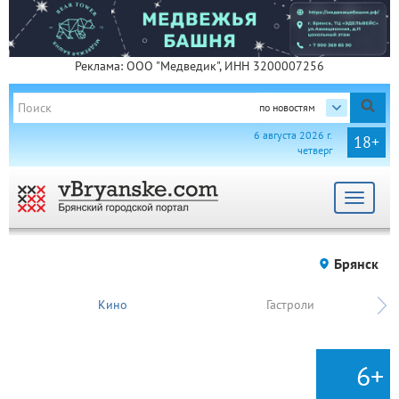
Реклама: ООО "Медведик", ИНН 3200007256
по новостям
6 августа 2026 г.
18+
четверг
Toggle
navigat
Брянск
Кино
Гастроли
6+