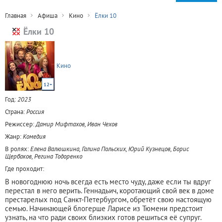
Главная
Афиша
Кино
Ёлки 10
Ёлки 10
Кино
12+
Год:
2023
Страна:
Россия
Режиссер:
Дамир Мифтахов, Иван Чехов
Жанр:
Комедия
В ролях:
Елена Валюшкина, Галина Польских, Юрий Кузнецов, Борис
Щербаков, Регина Тодоренко
Где проходит:
В новогоднюю ночь всегда есть место чуду, даже если ты вдруг
перестал в него верить. Геннадьич, коротающий свой век в доме
престарелых под Санкт-Петербургом, обретёт свою настоящую
семью. Начинающей блогерше Ларисе из Тюмени предстоит
узнать, на что ради своих близких готов решиться её супруг.