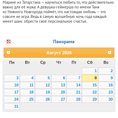
Марине из Татарстана — научиться любить то, что действительно
важно для её мужа. А девушка-геймерша по имени Таня
из Нижнего Новгорода поймёт, что настоящая любовь — это
совсем не игра. Ведь в самую волшебную ночь года каждый
имеет шанс обрести своё персональное счастье.
Панорама
Август
2026
Пн
Вт
Ср
Чт
Пт
Сб
Вс
1
2
3
4
5
6
7
8
9
10
11
12
13
14
15
16
17
18
19
20
21
22
23
24
25
26
27
28
29
30
31