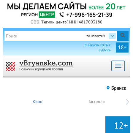
ООО "Регион центр", ИНН 4817003180
по новостям
8 августа 2026 г.
18+
суббота
Toggle
navigat
Брянск
Кино
Гастроли
12+