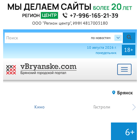
ООО "Регион центр", ИНН 4817003180
по новостям
10 августа 2026 г.
18+
понедельник
Toggle
navigat
Брянск
Кино
Гастроли
6+