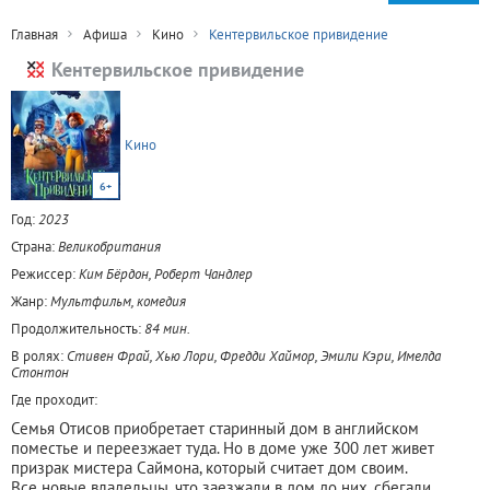
Главная
Афиша
Кино
Кентервильское привидение
Кентервильское привидение
Кино
6+
Год:
2023
Страна:
Великобритания
Режиссер:
Ким Бёрдон, Роберт Чандлер
Жанр:
Мультфильм, комедия
Продолжительность:
84 мин.
В ролях:
Стивен Фрай, Хью Лори, Фредди Хаймор, Эмили Кэри, Имелда
Стонтон
Где проходит:
Семья Отисов приобретает старинный дом в английском
поместье и переезжает туда. Но в доме уже 300 лет живет
призрак мистера Саймона, который считает дом своим.
Все новые владельцы, что заезжали в дом до них, сбегали