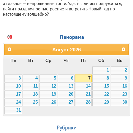
а главное — непрошенные гости. Удастся ли им подружиться,
найти праздничное настроение и встретить Новый год по-
настоящему волшебно?
Панорама
Август
2026
Пн
Вт
Ср
Чт
Пт
Сб
Вс
1
2
3
4
5
6
7
8
9
10
11
12
13
14
15
16
17
18
19
20
21
22
23
24
25
26
27
28
29
30
31
Рубрики