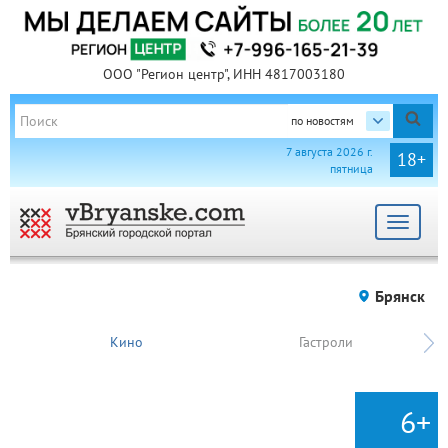
ООО "Регион центр", ИНН 4817003180
по новостям
7 августа 2026 г.
18+
пятница
Toggle
navigat
Брянск
Кино
Гастроли
6+