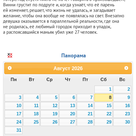
Винни грустит по подруге и, когда узнаёт, что её парень
ей изменяет, решает, что жизнь не удалась, и загадывает
желание, чтобы она вообще не появлялась на свет. Внезапно
девушка оказывается в параллельной реальности, где она
не родилась, её любимый городок приходит в упадок,
а распоясавшийся маньяк убил уже 27 человек.
Панорама
Август
2026
Пн
Вт
Ср
Чт
Пт
Сб
Вс
1
2
3
4
5
6
7
8
9
10
11
12
13
14
15
16
17
18
19
20
21
22
23
24
25
26
27
28
29
30
31