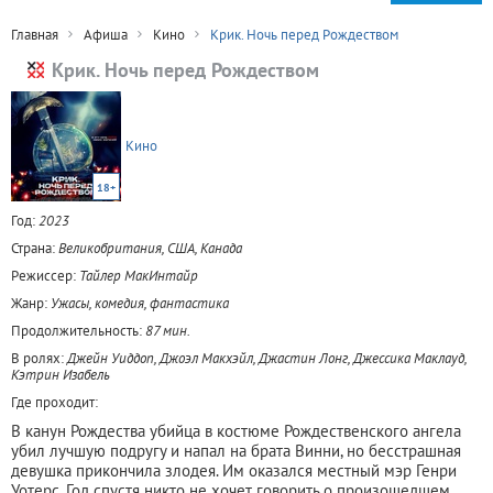
Главная
Афиша
Кино
Крик. Ночь перед Рождеством
Крик. Ночь перед Рождеством
Кино
18+
Год:
2023
Страна:
Великобритания, США, Канада
Режиссер:
Тайлер МакИнтайр
Жанр:
Ужасы, комедия, фантастика
Продолжительность:
87 мин.
В ролях:
Джейн Уиддоп, Джоэл Макхэйл, Джастин Лонг, Джессика Маклауд,
Кэтрин Изабель
Где проходит:
В канун Рождества убийца в костюме Рождественского ангела
убил лучшую подругу и напал на брата Винни, но бесстрашная
девушка прикончила злодея. Им оказался местный мэр Генри
Уотерс. Год спустя никто не хочет говорить о произошедшем,