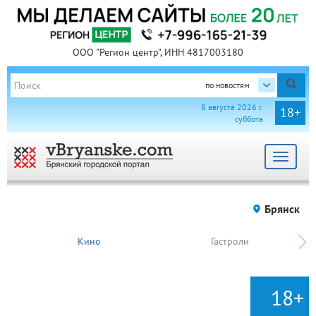
ООО "Регион центр", ИНН 4817003180
по новостям
8 августа 2026 г.
18+
суббота
Toggle
navigat
Брянск
Кино
Гастроли
18+