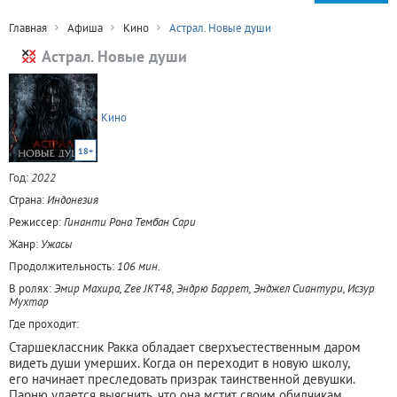
Главная
Афиша
Кино
Астрал. Новые души
Астрал. Новые души
Кино
18+
Год:
2022
Страна:
Индонезия
Режиссер:
Гинанти Рона Тембан Сари
Жанр:
Ужасы
Продолжительность:
106 мин.
В ролях:
Эмир Махира, Zee JKT48, Эндрю Баррет, Энджел Сиантури, Исзур
Мухтар
Где проходит:
Старшеклассник Ракка обладает сверхъестественным даром
видеть души умерших. Когда он переходит в новую школу,
его начинает преследовать призрак таинственной девушки.
Парню удается выяснить, что она мстит своим обидчикам