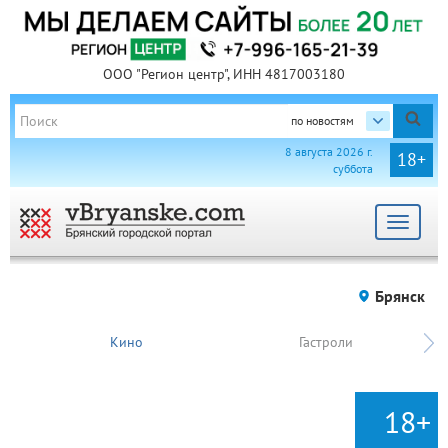
ООО "Регион центр", ИНН 4817003180
по новостям
8 августа 2026 г.
18+
суббота
Toggle
navigat
Брянск
Кино
Гастроли
18+