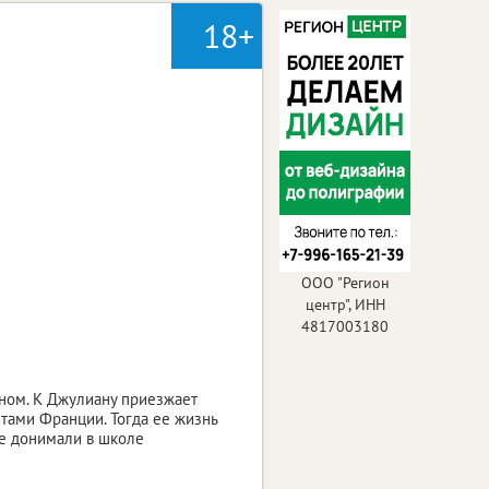
18+
ООО "Регион
центр", ИНН
4817003180
ном. К Джулиану приезжает
стами Франции. Тогда ее жизнь
же донимали в школе