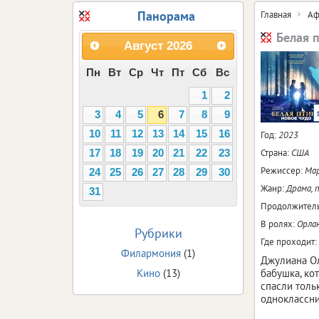
Панорама
Главная
Аф
Белая 
Август
2026
Пн
Вт
Ср
Чт
Пт
Сб
Вс
1
2
3
4
5
6
7
8
9
10
11
12
13
14
15
16
Год:
2023
Страна:
США
17
18
19
20
21
22
23
Режиссер:
Ма
24
25
26
27
28
29
30
Жанр:
Драма, 
31
Продолжитель
В ролях:
Орлан
Рубрики
Где проходит:
Филармония
(1)
Джулиана Ол
Кино
(13)
бабушка, ко
спасли толь
одноклассни