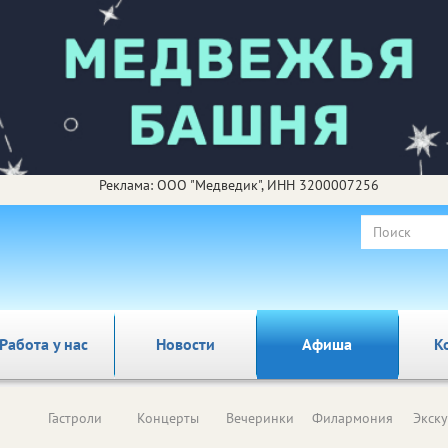
Реклама: ООО "Медведик", ИНН 3200007256
Работа у нас
Новости
Афиша
К
Гастроли
Концерты
Вечеринки
Филармония
Экск