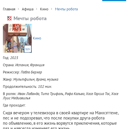
Главная
Афиша
Кино
Мечты робота
Мечты робота
Кино
12+
Год:
2023
Страна:
Испания, Франция
Режиссер:
Пабло Берхер
Жанр:
Мультфильм, драма, музыка
Продолжительность:
102 мин.
В ролях:
Иван Лабанда, Тито Трифоль, Рафа Кальво, Хосе Гарсиа Тос, Хосе
Луис Медиавилья
Где проходит:
Сидя вечером у телевизора в своей квартире на Манхэттене,
пес и не подозревал, что после покупки друга-робота
по объявлению, в его жизнь ворвутся приключения, которые
раз и навсегда изменяет его жизнь.