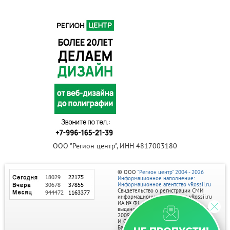
ООО "Регион центр", ИНН 4817003180
© ООО
"Регион центр" 2004 - 2026
Информационное наполнение:
Информационное агентство vRossii.ru
Свидетельство о регистрации СМИ
информационного агентства vRossii.ru
ИА № ФС 77‑35502
выдано РОСКОМНАДЗОРом 04 марта
2009г.
И. О. Главного редактора Нарыков А. Н.
Баннеры на портале размещаются на