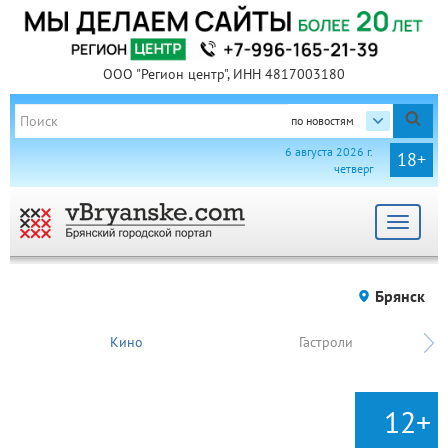
ООО "Регион центр", ИНН 4817003180
по новостям
6 августа 2026 г.
18+
четверг
Toggle
navigat
Брянск
Кино
Гастроли
12+