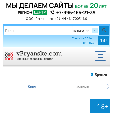
ООО "Регион центр", ИНН 4817003180
по новостям
7 августа 2026 г.
18+
пятница
Toggle
navigat
Брянск
Кино
Гастроли
18+