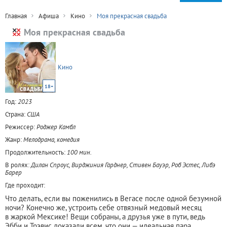
Главная
Афиша
Кино
Моя прекрасная свадьба
Моя прекрасная свадьба
Кино
18+
Год:
2023
Страна:
США
Режиссер:
Роджер Камбл
Жанр:
Мелодрама, комедия
Продолжительность:
100 мин.
В ролях:
Дилан Спроус, Вирджиния Гарднер, Стивен Бауэр, Роб Эстес, Либэ
Барер
Где проходит:
Что делать, если вы поженились в Вегасе после одной безумной
ночи? Конечно же, устроить себе отвязный медовый месяц
в жаркой Мексике! Вещи собраны, а друзья уже в пути, ведь
Эбби и Трэвис доказали всем, что они — идеальная пара.