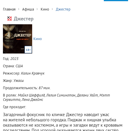
Главная
Афиша
Кино
Джестер
Джестер
Кино
18+
Год:
2023
Страна:
США
Режиссер:
Колин Кравчук
Жанр:
Ужасы
Продолжительность:
87 мин.
В ролях:
Майкл Шеффилд, Лелия Симингтон, Делани Уайт, Мэтт
Сервитто, Лена Джеймс
Где проходит:
Загадочный фокусник по кличке Джестер наводит ужас
на жителей небольшого городка. Пиджак и хищная улыбка
оказываются не костюмом, а игры и загадки ведут к кровавым
последствиям. Под угрозой оказываются жизни двух сестёр,