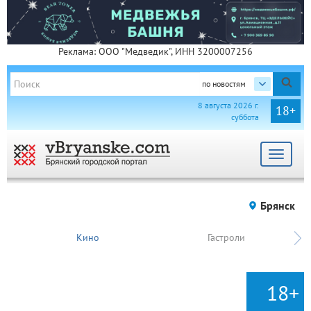
Реклама: ООО "Медведик", ИНН 3200007256
по новостям
8 августа 2026 г.
18+
суббота
Toggle
navigat
Брянск
Кино
Гастроли
18+