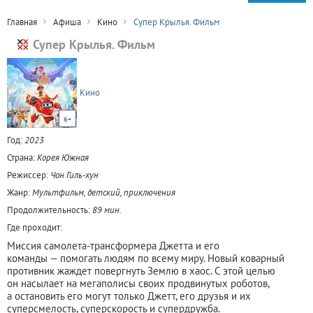
Главная
Афиша
Кино
Супер Крылья. Фильм
Супер Крылья. Фильм
Кино
6+
Год:
2023
Страна:
Корея Южная
Режиссер:
Чон Гиль-хун
Жанр:
Мультфильм, детский, приключения
Продолжительность:
89 мин.
Где проходит:
Миссия самолета-трансформера Джетта и его
команды — помогать людям по всему миру. Новый коварный
противник жаждет повергнуть Землю в хаос. С этой целью
он насылает на мегаполисы своих продвинутых роботов,
а остановить его могут только Джетт, его друзья и их
суперсмелость, суперскорость и супердружба.