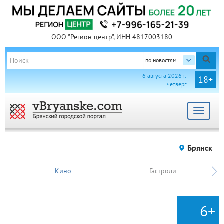
ООО "Регион центр", ИНН 4817003180
по новостям
6 августа 2026 г.
18+
четверг
Toggle
navigat
Брянск
Кино
Гастроли
6+