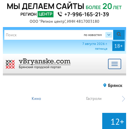
ООО "Регион центр", ИНН 4817003180
по новостям
7 августа 2026 г.
18+
пятница
Toggle
navigat
Брянск
Кино
Гастроли
12+