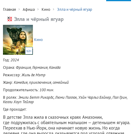
Главная
Афиша
Кино
Элла и чёрный ягуар
Элла и чёрный ягуар
Кино
12+
Год:
2024
Страна:
Франция, Германия, Канада
Режиссер:
Жиль де Мэтр
Жанр:
Комедия, приключения, семейный
Продолжительность:
100 мин.
В ролях:
Эмили Бетт Рикардс, Люми Поллак, Уэйн Чарльз Бэйкер, Пол Грин,
Келли Хоуп Тейлор
Где проходит:
В детстве Элла жила в сказочных краях Амазонии,
где подружилась с обаятельным малышом — детенышем ягуара.
Переехав в Нью-Йорк, она начинает новую жизнь. Но когда
деревня, где она выросла, оказывается под угрозой, отважная